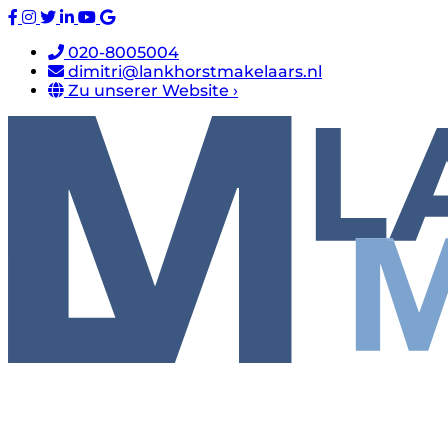
020-8005004
dimitri@lankhorstmakelaars.nl
Zu unserer Website ›