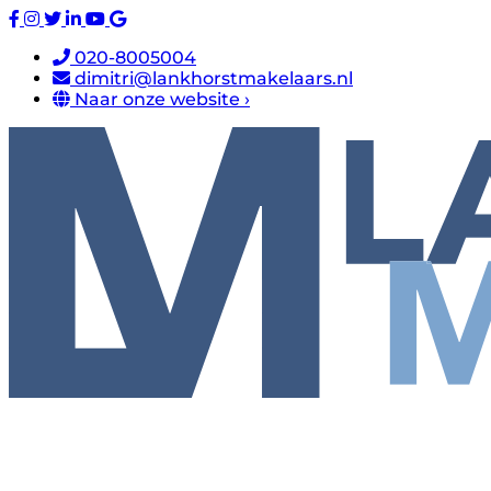
020-8005004
dimitri@lankhorstmakelaars.nl
Naar onze website ›