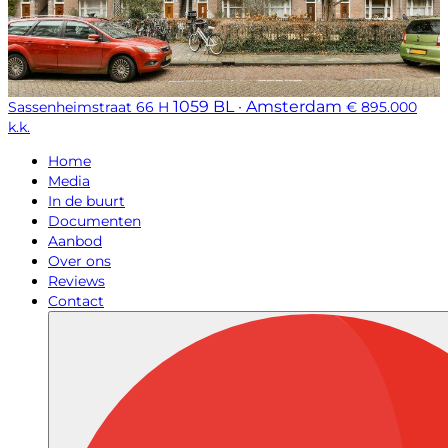
1059 BL · Amsterdam
Sassenheimstraat 66 H
€ 895.000
k.k.
Home
Media
In de buurt
Documenten
Aanbod
Over ons
Reviews
Contact