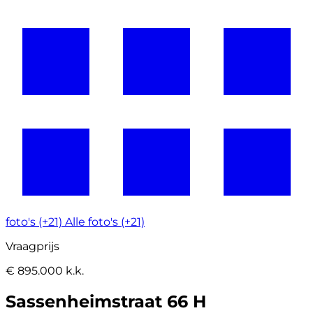
foto's (+21)
Alle foto's (+21)
Vraagprijs
€ 895.000 k.k.
Sassenheimstraat 66 H