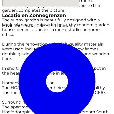
wine climate cabinet. The bright living room,
enhanced by a skylight and French doors to the
garden, completes the picture.
Locatie en Zonnegrenzen
The sunny garden is beautifully designed with a
bankirai terrace and, at the back, the modern garden
Sassenheimstraat 66 H, Amsterdam
house: perfect as an extra room, studio, or home
office.
During the renovation only high-quality materials
were used, including hardwood window frames,
double glazing, and a beautiful herringbone wooden
floor.
In short: luxury, light, and space – a peaceful spot in
the heart of the city. Move in and enjoy!
Homeowners’ Association
The HOA, named “Sassenheimstraat 66,” is healthy.
The monthly service charge is approximately €100.
Surroundings
The apartment is located in the popular
Hoofddorpplein neighborhood in Amsterdam South,