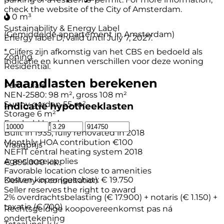
check the website of the City of Amsterdam.
0 m³
Sustainability & Energy Label
(Gemiddelde appartement in Amsterdam)
Energy label D, valid until July 7, 2027.
* Cijfers zijn afkomstig van het CBS en bedoeld als
Zoning
indicatie en kunnen verschillen voor deze woning
Residential.
Maandlasten berekenen
Particulars
NEN-2580: 98 m², gross 108 m²
Sunny garden 55 m²
Indicatie hypotheeklasten
Storage 6 m²
Freehold land
Built in 1935, fully renovated in 2018
Monthly HOA contribution €100
Vraagprijs
NEFIT central heating system 2018
Age clause applies
€ 895.000 k.k.
Favorable location close to amenities
Kosten koper (geschat):
€ 19.750
Delivery in consultation
Seller reserves the right to award
2% overdrachtsbelasting (€ 17.900) + notaris (€ 1.150) +
taxatie (€ 700)
Rechtsgeldige koopovereenkomst pas ná
ondertekening