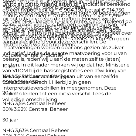
Meetinstructie sluit verschillen in meetuitkomsten
Bruto en netto maandlasten zijn indicatief berekend
niet volledig uit, door bijvoorbeeld
op een hypotheek van € 904.750 (totaal € 914.750
interpretatieverschillen, afrondingen of beperkingen
minus eigen inleg € 10.000), een rente van 3.29%
bij het uitvoeren van de meting. Hoewel wij de
(zonder NHG, laagste 10-jaars rente, gecontroleerd op
woning met veel zorg hebben opgemeten kan het
05-08-2026), looptijd 30 jaar (annuïteit, volledige
zijn dat er verschillen zijn in de afmetingen. Noch
aflossing). Netto is na geschat belastingvoordeel over
verkoper noch de makelaar accepteert enige
de rente (40,4%). Dit is geen advies; er kunnen geen
aansprakelijkheid voor deze verschillen. De
rechten aan worden ontleend.
maatvoeringen worden door ons gezien als zuiver
indicatief. Indien de exacte maatvoering voor u van
Actuele rentes (indicatie)
belang is, raden wij u aan de maten zelf te (laten)
meten. In dit kader merken wij op dat het Ministerie
10 jaar
van VROM bij de basisregistraties een afwijking van
15% toelaatbaar acht. Wij gaan uit van eenzelfde
NHG
3,25%
Centraal Beheer
toelaatbaar verschil. Hierbij zijn geen
80%
3,29%
ASR
interpretatieverschillen in meegenomen. Deze
20 jaar
kunnen leiden tot een extra verschil. Lees de
volledige omschrijving
NHG
3,5%
Centraal Beheer
80%
3,92%
Centraal Beheer
30 jaar
NHG
3,63%
Centraal Beheer