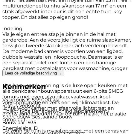
heeft het allemaal. Met een royale tuin van 55 m², een
multifunctioneel tuinhuis/kantoor van 17 m² en een
strak afgewerkt interieur is dit een echte turn-key
topper. En dat alles op eigen grond!
Indeling
Via je eigen entree stap je binnen in de hal met
garderobe. Aan de voorzijde ligt de ruime slaapkamer,
terwijl de tweede slaapkamer zich verderop bevindt.
De moderne badkamer is voorzien van een ligbad,
dubbele wastafel en inloopdouche. Daarnaast is er
een separaat toilet met fontein en een handige
bergkast met opstelplaats voor wasmachine, droger
Lees de volledige beschrijving →
én CV-ketel.
Kenmerken
Het hart van de woning is de luxe open keuken met
alle denkbare inbouwapparatuur: een 6-pits SMEG
fornuis met oven, afzuigkap, vaatwasser, koel-
Vraagprijs
€ 895.000 k.k.
vriescombinatie en zelfs een wijnklimaatkast. De
Status
Verkocht
lichte woonkamer met sfeervolle lichtstraat en
Object type
Benedenwoning (appartement)
openslaande deuren naar de tuin maakt het plaatje
Soort bouw
Bestaande bouw
compleet.
Bouwjaar
1935
Energielabel
D
De zonnige tuin is royaal opgezet met een terras van
Energielabel registratie
07-07-2017