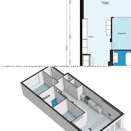
uit; verschillende supermarkten en speciaalzaken zijn
te vinden op en rond het Hoofddorpplein, de
Sloterkade en de Zeilstraat. Voor ontspanning liggen
het Vondelpark, het Rembrandtpark en de
Westlandgracht op loopafstand. Vlakbij zijn ook het
Amsterdamse bos en diverse sportfaciliteiten.
Bereikbaarheid
De Sassenheimstraat is een zeer rustige straat waar
vrijwel alleen bestemmingsverkeer doorheen komt.
De bereikbaarheid is uitstekend. Er zijn meerdere
tram- en buslijnen in de directe omgeving (o.a.
Hoofddorpplein en Haarlemmermeerstraat) die
zorgen voor snelle verbindingen met diverse
treinstations en andere delen van de stad. Met de
auto ben je snel de stad uit. Want de oprit naar de
Ringweg A10 ligt praktisch om de hoek, zodat je
bijvoorbeeld in 10 minuten op Schiphol bent.
Parkeren
Parkeren is in de straat mogelijk middels betaald
parkeren en bewonersvergunning. Voor meer
informatie zie de website van de gemeente