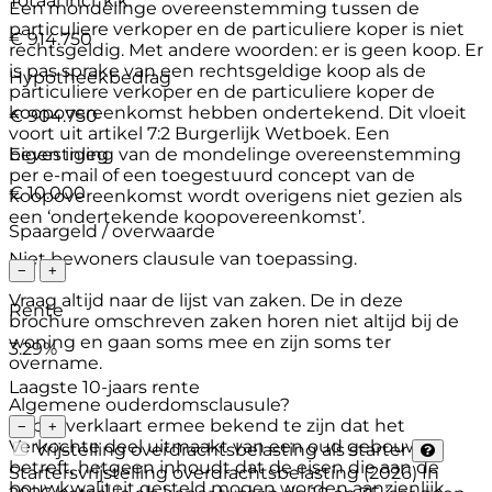
Totaal incl. k.k.
Een mondelinge overeenstemming tussen de
particuliere verkoper en de particuliere koper is niet
€ 914.750
rechtsgeldig. Met andere woorden: er is geen koop. Er
is pas sprake van een rechtsgeldige koop als de
Hypotheekbedrag
particuliere verkoper en de particuliere koper de
koopovereenkomst hebben ondertekend. Dit vloeit
€ 904.750
voort uit artikel 7:2 Burgerlijk Wetboek. Een
bevestiging van de mondelinge overeenstemming
Eigen inleg
per e-mail of een toegestuurd concept van de
€ 10.000
koopovereenkomst wordt overigens niet gezien als
een ‘ondertekende koopovereenkomst’.
Spaargeld / overwaarde
Niet bewoners clausule van toepassing.
−
+
Vraag altijd naar de lijst van zaken. De in deze
Rente
brochure omschreven zaken horen niet altijd bij de
woning en gaan soms mee en zijn soms ter
3.29%
overname.
Laagste 10-jaars rente
Algemene ouderdomsclausule?
Koper verklaart ermee bekend te zijn dat het
−
+
Verkochte deel uitmaakt van een oud gebouw
Vrijstelling overdrachtsbelasting als starter
betreft, hetgeen inhoudt dat de eisen die aan de
Startersvrijstelling overdrachtsbelasting (2026)
In
bouwkwaliteit gesteld mogen worden aanzienlijk