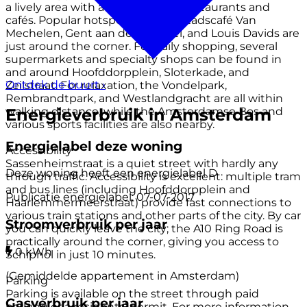
a lively area with a wide range of restaurants and
cafés. Popular hotspots such as Stadscafé Van
Mechelen, Gent aan de Schinkel, and Louis Davids are
just around the corner. For daily shopping, several
supermarkets and specialty shops can be found in
and around Hoofddorpplein, Sloterkade, and
Ontdek de buurt
›
Zeilstraat. For relaxation, the Vondelpark,
Rembrandtpark, and Westlandgracht are all within
Energieverbruik in Amsterdam
walking distance, while the Amsterdamse Bos and
various sports facilities are also nearby.
Energielabel deze woning
Accessibility
Sassenheimstraat is a quiet street with hardly any
Deze woning heeft een energielabel
D
through traffic. Accessibility is excellent: multiple tram
and bus lines (including Hoofddorpplein and
Publicatie energielabel: 07-07-2017
Haarlemmermeerstraat) provide fast connections to
various train stations and other parts of the city. By car
Stroomverbruik per jaar
you can quickly leave the city; the A10 Ring Road is
practically around the corner, giving you access to
0 kWh
Schiphol in just 10 minutes.
(Gemiddelde appartement in Amsterdam)
Parking
Parking is available on the street through paid
Gasverbruik per jaar
parking or a residents’ permit. For more information,