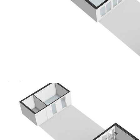
Amsterdam.
Duurzaamheid en energielabel
Label D, geldig tot 7 juli 2027. De woning is goed
geïsoleerd.
Bestemming
Wonen
Bijzonderheden
NEN-2580 98 m², bruto 108 m²;
Zonnige tuin 55 m²;
Berging 6 m²;
Eigen grond;
Bouwjaar 1935, geheel gerenoveerd 2018;
Maandelijkse bijdrage VvE bedraagt € 100,--;
NEFIT cv-installatie 2018;
Niet - zelfbewonings clausule van toepassing;
Ouderdomsclausule van toepassing;
Gunstig gelegen t.o.v. faciliteiten;
Opleveren in overleg;
Verkoper behoudt zich het recht van gunning voor;
----------------