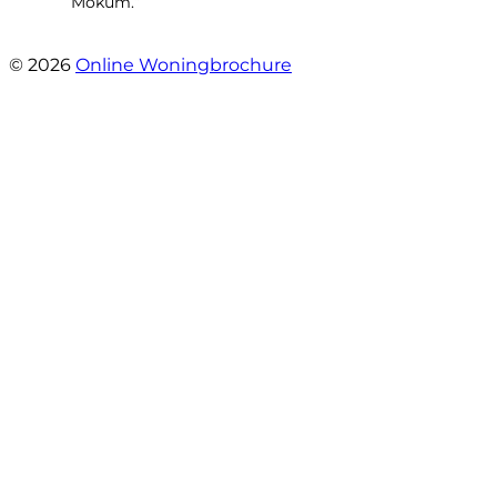
Mokum.”
- Van Oldenbarneveldtstraat 91 H
© 2026
Online Woningbrochure